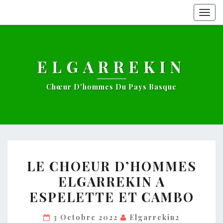
Togg
navig
ELGARREKIN
Chœur D'hommes Du Pays Basque
LE
LE CHOEUR D’HOMMES
CHOEUR
ELGARREKIN A
D’HOMMES
ESPELETTE ET CAMBO
ELGARREKIN
A
3 Octobre 2022
Elgarrekin2
ESPELETTE