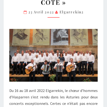
CÔTÉ »
LE
23 Avril 2022
CHŒUR
Elgarrekin2
D’HOMMES
ELGARREKIN
S’EXPORTE
«
DE
L’AUTRE
CÔTÉ
»
Du 16 au 18 avril 2022 Elgarrekin, le chœur d’hommes
d’Hasparren s’est rendu dans les Asturies pour deux
concerts exceptionnels. Certes ce n’était pas encore