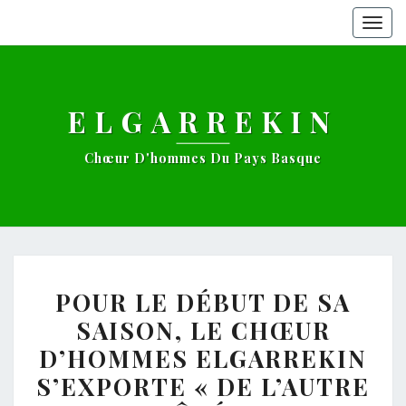
Togg
navig
ELGARREKIN
Chœur D'hommes Du Pays Basque
POUR
POUR LE DÉBUT DE SA
LE
SAISON, LE CHŒUR
DÉBUT
D’HOMMES ELGARREKIN
DE
SA
S’EXPORTE « DE L’AUTRE
SAISON,