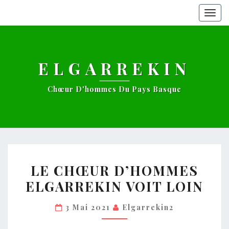
Togg
navig
ELGARREKIN
Chœur D'hommes Du Pays Basque
LE
LE CHŒUR D’HOMMES
CHŒUR
ELGARREKIN VOIT LOIN
D’HOMMES
ELGARREKIN
3 Mai 2021
Elgarrekin2
VOIT
LOIN