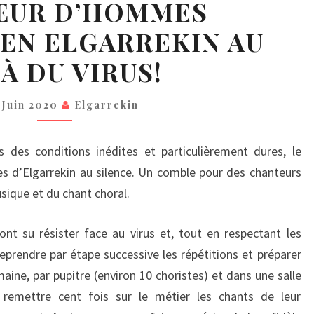
ŒUR D’HOMMES
CHŒUR
EN ELGARREKIN AU
D’HOMMES
D’HASPARREN
À DU VIRUS!
ELGARREKIN
AU
 Juin 2020
Elgarrekin
DELÀ
DU
 des conditions inédites et particulièrement dures, le
VIRUS!
s d’Elgarrekin au silence. Un comble pour des chanteurs
usique et du chant choral.
nt su résister face au virus et, tout en respectant les
eprendre par étape successive les répétitions et préparer
maine, par pupitre (environ 10 choristes) et dans une salle
 remettre cent fois sur le métier les chants de leur