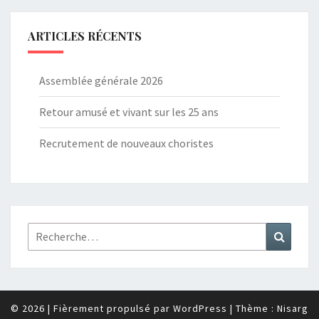
ARTICLES RÉCENTS
Assemblée générale 2026
Retour amusé et vivant sur les 25 ans
Recrutement de nouveaux choristes
Rechercher :
Recher
© 2026
|
Fièrement propulsé par
WordPress
|
Thème :
Nisarg