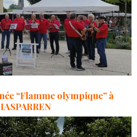
rnée “Flamme olympique” à
HASPARREN